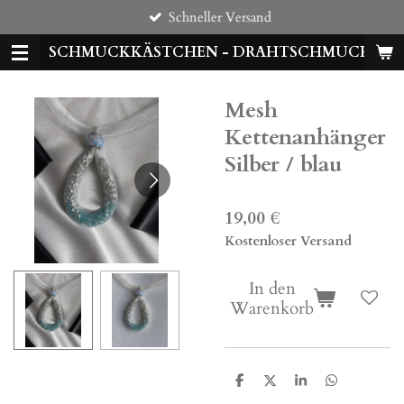
Schneller Versand
Zum
Hauptinhalt
SCHMUCKKÄSTCHEN - DRAHTSCHMUCK
springen
Mesh
Kettenanhänger
Silber / blau
19,00 €
Kostenloser Versand
In den
Warenkorb
T
T
T
T
e
e
e
e