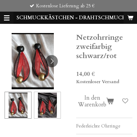
tenlose Lieferung ab 25 €
Zum
Hauptinhalt
SCHMUCKKÄSTCHEN - DRAHTSCHMUCK
springen
Netzohrringe
zweifarbig
schwarz/rot
14,00 €
Kostenloser Versand
In den
Warenkorb
Federleichte Ohrringe