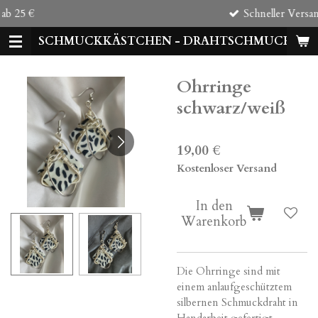
Schneller Versand
Zum
Hauptinhalt
SCHMUCKKÄSTCHEN - DRAHTSCHMUCK
springen
Ohrringe
schwarz/weiß
19,00 €
Kostenloser Versand
In den
Warenkorb
Die Ohrringe sind mit
einem anlaufgeschütztem
silbernen Schmuckdraht in
Handarbeit gefertigt