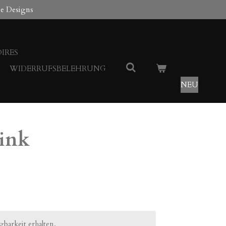
ge Designs
IRES
WIDERRUFSBELEHRUNG
NEU
ink
barkeit erhalten.