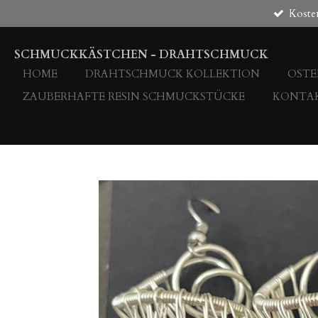
Koste
Zum
Hauptinhalt
springen
SCHMUCKKÄSTCHEN - DRAHTSCHMUCK
HOME
DRAHTSCHMUCK KOLLEKTION
OST
ZAUBERHAFTE RESIN SCHMUCKSTÜCKE
KONTA