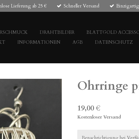
nlose Lieferung ab 25 €
Schneller Versand
Einzigarti
ERSCHMUCK
DRAHTBILDER
BLATTGOLD ACCESSO
KT
INFORMATIONEN
AGB
DATENSCHUTZ
Ohrringe p
19,00 €
Kostenloser Versand
Benachrichtigung bei Verfüg