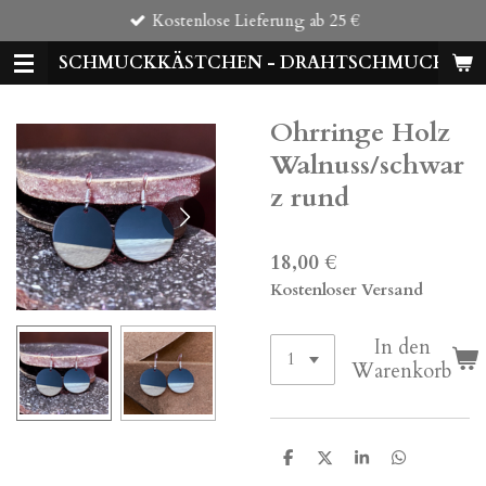
Kostenlose Lieferung ab 25 €
Zum
Hauptinhalt
SCHMUCKKÄSTCHEN - DRAHTSCHMUCK
springen
Ohrringe Holz
Walnuss/schwar
z rund
18,00 €
Kostenloser Versand
In den
Warenkorb
T
T
T
T
e
e
e
e