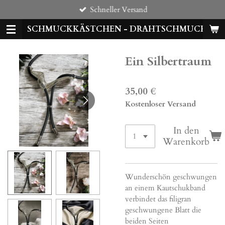
Schneller Versand
Zum
Hauptinhalt
SCHMUCKKÄSTCHEN - DRAHTSCHMUCK
springen
Ein Silbertraum
35,00 €
Kostenloser Versand
In den
Warenkorb
Wunderschön geschwungen
an einem Kautschukband
verbindet das filigran
geschwungene Blatt die
beiden Seiten