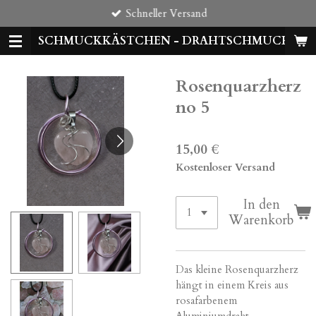
Schneller Versand
Zum
Hauptinhalt
SCHMUCKKÄSTCHEN - DRAHTSCHMUCK
springen
Rosenquarzherz
no 5
15,00 €
Kostenloser Versand
In den
Warenkorb
Das kleine Rosenquarzherz
hängt in einem Kreis aus
rosafarbenem
Aluminiumdraht