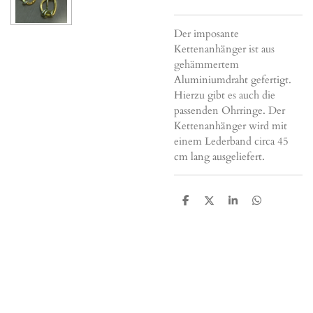
Der imposante
Kettenanhänger ist aus
gehämmertem
Aluminiumdraht gefertigt.
Hierzu gibt es auch die
passenden Ohrringe. Der
Kettenanhänger wird mit
einem Lederband circa 45
cm lang ausgeliefert.
T
T
T
T
e
e
e
e
i
i
i
i
l
l
l
l
e
e
e
e
n
n
n
n