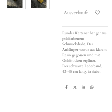
Ausverkauft
Runder Kettenanhänger aus
goldfarbenem
Schmuckdraht. Der
Anhänger wurde aus klarem
Resin gegossen und mit
Goldflocken ergänzt.
Der schwarze Lederband,
42-45 cm lang, ist dabei.
T
T
T
T
e
e
e
e
i
i
i
i
l
l
l
l
e
e
e
e
n
n
n
n