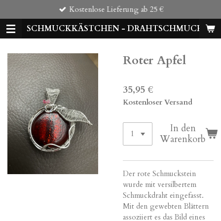
Kostenlose Lieferung ab 25 €
Zum
Hauptinhalt
SCHMUCKKÄSTCHEN - DRAHTSCHMUCK
springen
Roter Apfel
35,95 €
Kostenloser Versand
In den
Warenkorb
Der rote Schmuckstein
wurde mit versilbertem
Schmuckdraht eingefasst.
Mit den gewebten Blättern
assoziiert es das Bild eines