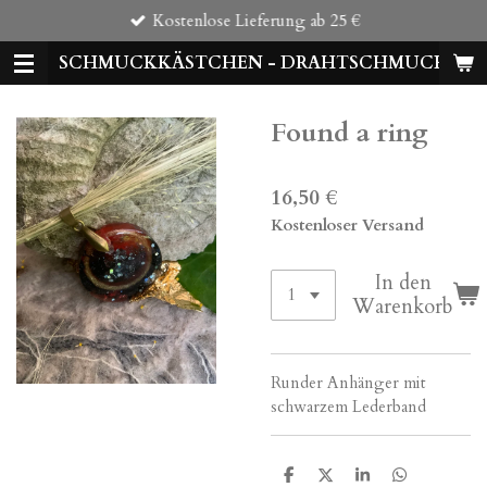
Kostenlose Lieferung ab 25 €
Zum
Hauptinhalt
SCHMUCKKÄSTCHEN - DRAHTSCHMUCK
springen
Found a ring
16,50 €
Kostenloser Versand
In den
Warenkorb
Runder Anhänger mit
schwarzem Lederband
T
T
T
T